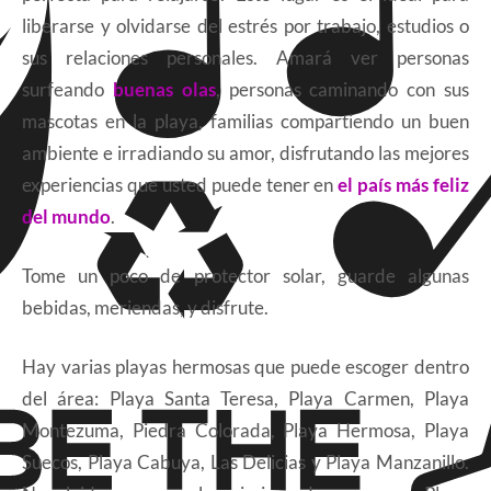
liberarse y olvidarse del estrés por trabajo, estudios o
sus relaciones personales. Amará ver personas
surfeando
buenas olas
, personas caminando con sus
mascotas en la playa, familias compartiendo un buen
ambiente e irradiando su amor, disfrutando las mejores
experiencias que usted puede tener en
el país más feliz
del mundo
.
Tome un poco de protector solar, guarde algunas
bebidas, meriendas, y disfrute.
Hay varias playas hermosas que puede escoger dentro
del área: Playa Santa Teresa, Playa Carmen, Playa
Montezuma, Piedra Colorada, Playa Hermosa, Playa
Suecos, Playa Cabuya, Las Delicias y Playa Manzanillo.