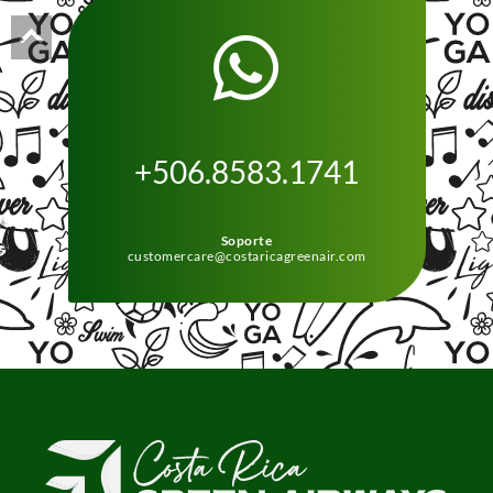
+506.8583.1741
Soporte
customercare@costaricagreenair.com