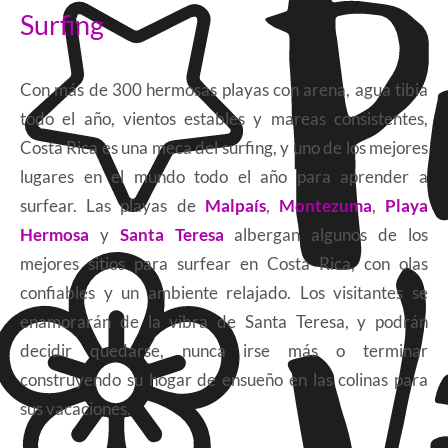
Surfing
Con más de 300 hermosas playas con arena, agua tibia
todo el año, vientos estables y mareas consistentes,
Costa Rica es una meca del surfing, y uno de los mejores
lugares en el mundo todo el año para aprender a
surfear. Las playas de
Malpaís
,
Montezuma
,
Playa
Hermosa
y
Santa Teresa
albergan algunos de los
mejores sitios para surfear en Costa Rica, con olas
confiables y un ambiente relajado. Los visitantes se
enamorarán de la vibra de Santa Teresa, y podrán
decidir quedarse, nunca irse más o terminar
construyendo su hogar de ensueño en las colinas para
sus vacaciones.