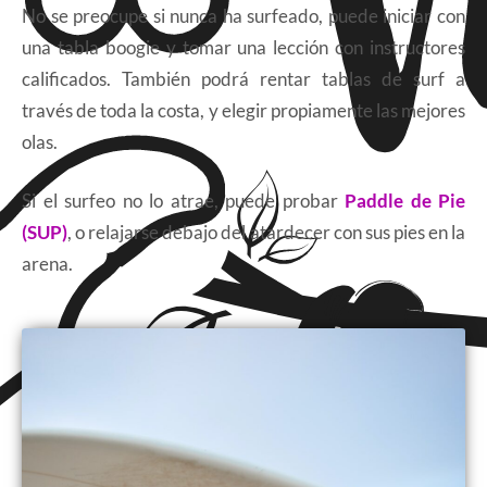
No se preocupe si nunca ha surfeado, puede iniciar con
una tabla boogie y tomar una lección con instructores
calificados. También podrá rentar tablas de surf a
través de toda la costa, y elegir propiamente las mejores
olas.
Si el surfeo no lo atrae, puede probar
Paddle de Pie
(SUP)
, o relajarse debajo del atardecer con sus pies en la
arena.