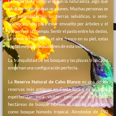
Es importante integrarse con la naturaleza, algo que
olvidamos en algunas ocasiones. Muchas personas se
ven sumergidas en las tierras selváticas, o semi-
selváticas, solo para estar envuelto por árboles y el
océano por un tiempo. Sentir el pasto entre los dedos,
la arena en sus pies y el aire fresco en su piel, estas
son las mejores sensaciones de esta vida.
La tranquilidad de los bosques y las playas tropicales
encarnan una configuración perfecta.
La
Reserva Natural de Cabo Blanco
es una de las
reservas más antiguas en Costa Rica y es un lugar
espectacular para visitar; compuesto por 1270
hectáreas de bosque híbrido, el cual es clasificado
como bosque húmedo tropical. Alrededor de 150