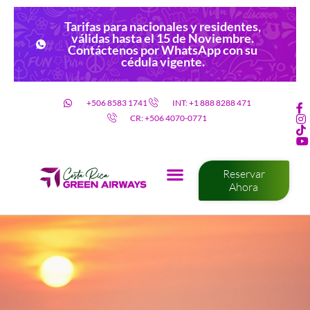
Tarifas para nacionales y residentes,
válidas hasta el 15 de Noviembre.
Contáctenos por WhatsApp con su
cédula vigente.
+506 8583 1741
INT: +1 888 8288 471
CR: +506 4070-0771
Reservar
Ahora