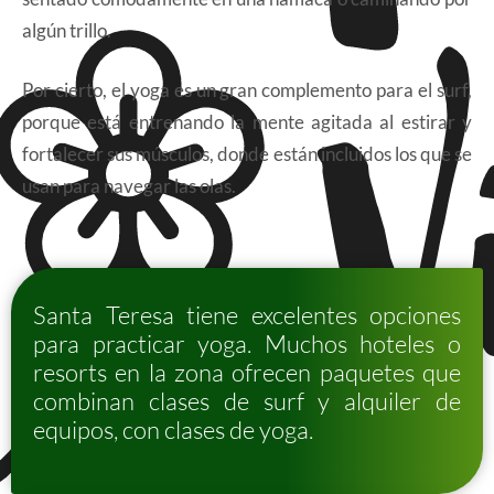
algún trillo.
Por cierto, el yoga es un gran complemento para el surf,
porque está entrenando la mente agitada al estirar y
fortalecer sus músculos, donde están incluidos los que se
usan para navegar las olas.
Santa Teresa tiene excelentes opciones
para practicar yoga. Muchos hoteles o
resorts en la zona ofrecen paquetes que
combinan clases de surf y alquiler de
equipos, con clases de yoga.