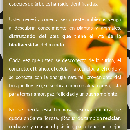
especies de árboles han sido identificadas.
Usted necesita conectarse con este ambiente, venga
a descubrir conocimiento en plantas y animales,
disfrutando del país que tiene el 7% de la
biodiversidad del mundo
.
Cada vez que usted se desconecta de la rutina, el
concreto, el tráfico, el celular, la tecnología, el ruido y
se conecta con la energía natural, proveniente del
bosque lluvioso, se sentirá como un alma nueva, lista
para tomar amor, paz, felicidad y un buen ambiente.
No se pierda esta hermosa reserva mientras se
queda en Santa Teresa. ¡Recuerde también
reciclar
,
rechazar
y
reusar
el plástico, para tener un mejor