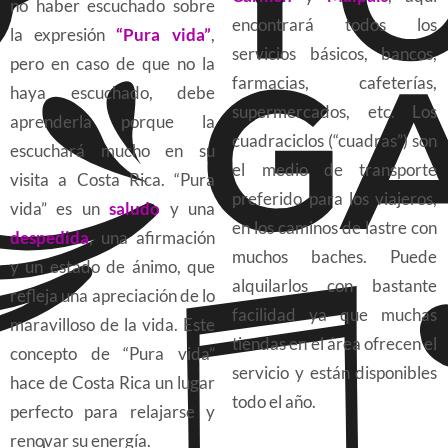
no haber escuchado sobre
encontrará todos los
la expresión
“Pura vida”
,
servicios básicos, bancos,
pero en caso de que no la
farmacias, cafeterías,
haya escuchado, debe
supermercados, etc. Los
aprenderla porque la
cuadraciclos (“cuadras”) son
escuchará mucho en su
el medio de transporte
visita a Costa Rica. “Pura
preferido para los viajeros,
vida” es un
saludo
y una
en los caminos de lastre con
despedida
, una afirmación
muchos baches. Puede
y un estado de ánimo, que
alquilarlos con bastante
refleja una apreciación de lo
facilidad ya que muchas
maravilloso de la vida. Este
tiendas en el área ofrecen el
concepto de “Pura vida”
servicio y están disponibles
hace de Costa Rica un lugar
todo el año.
perfecto para relajarse y
renovar su energía.