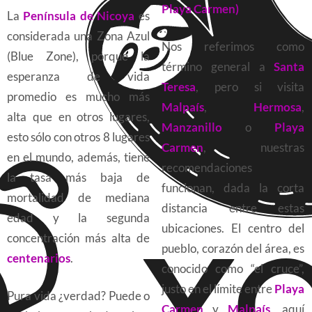
Playa Carmen)
La
Península de Nicoya
es
considerada una Zona Azul
Nos referimos como
(Blue Zone), porque la
término general a
Santa
esperanza de vida
Teresa
, pero si visita
promedio es mucho más
Malpaís
,
Hermosa
,
alta que en otros lugares,
Manzanillo
o
Playa
esto sólo con otros 8 lugares
Carmen
, nuestras
en el mundo, además, tiene
recomendaciones
la tasa más baja de
funcionan, dada la corta
mortalidad de mediana
distancia entre estas
edad y la segunda
ubicaciones. El centro del
concentración más alta de
pueblo, corazón del área, es
centenarios
.
conocido como “el cruce”,
justo en el límite entre
Playa
Pura vida ¿verdad? Puede o
Carmen
y
Malpaís
, aquí