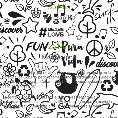
55
Min
Manzanillo
25
Min
Montezuma
Si prefiere manejar, puede alquilar un vehículo y recogerlo en la
Terminal de Cóbano, pero recomendamos coordinar el alquiler de
este antes de llegar a Cóbano. También podemos ayudarlo con
esto, si lo necesita.
La tercera opción a su llegada a Cóbano es hacer que su
hotel/casa coordine un automóvil para que le recoja. La mayoría
de estos establecimientos en el área brindan este servicio.