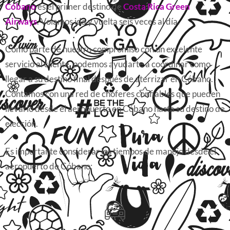
Cóbano
es el primer destino de
Costa Rica Green
Airways
. Volamos ida y vuelta seis veces al día.
Como parte de nuestro compromiso con un excelente
servicio al cliente, podemos ayudarte a coordinar como
llegar a su destino final después de aterrizar en Cóbano.
Contamos con una red de choferes confiables que pueden
llevarlo desde el aeropuerto en Cóbano hasta su destino de
elección.
Es importante considerar los tiempos de manejo desde el
aeropuerto de Cóbano: