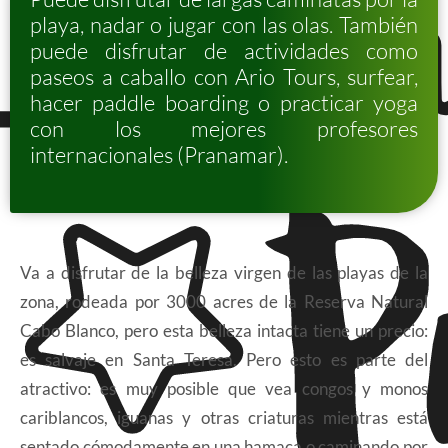
playa, nadar o jugar con las olas. También
puede disfrutar de actividades como
paseos a caballo con Ario Tours, surfear,
hacer paddle boarding o practicar yoga
con los mejores profesores
internacionales (Pranamar).
Va a disfrutar de la belleza virgen de las playas de la
zona, rodeada por 3000 acres de la Reserva Natural
Cabo Blanco, pero esta belleza intacta tiene un precio:
es salvaje en Santa Teresa. Pero esto es parte del
atractivo: es muy posible que vea congos y monos
cariblancos, iguanas y otras criaturas mientras está
sentado cómodamente en una hamaca o caminando por