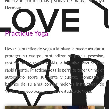
No olvide parar en las piscinas de marea en Playa
Hermosa.
Practique Yoga
Llevar la práctica de yoga a la playa le puede ayudar a
proteger su cuerpo, profundizar su propia posesión,
sentirse mejor sobre la vida, e inclusive, recuperarse
rápidamente. Practicar Yoga le permite tener un mejor
autocontrol sobre su mente y cuerpo. Comparta el
balance de su alma con los mejores instructores de
Yoga, en los ecológicos y lujosos estudios de Yoga.