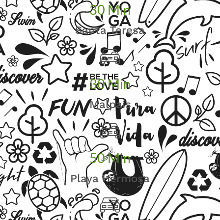
30
Min
Santa Teresa
30
Min
Malpaís
50
Min
Playa Hermosa